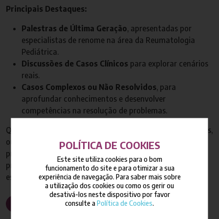
Principais Destaques:
Palestras de Última Geração
, apresentadas por
especialistas de renome na área da Reumatologia
Pediátrica.
Discussões de Casos Clínicos
para explorar cenários
reais.
Casos Complexos ou Não Resolvidos
, para
aprofundar conhecimentos e desenvolver
competências na resolução de problemas.
Quer participe presencialmente, na tranquilidade dos Alpes,
ou remotamente através do
Zoom®
, a
JIR Winter School
POLÍTICA DE COOKIES
proporciona um ambiente acolhedor e enriquecedor para
Este site utiliza cookies para o bom
profissionais de saúde empenhados no avanço desta área
funcionamento do site e para otimizar a sua
essencial.
experiência de navegação. Para saber mais sobre
a utilização dos cookies ou como os gerir ou
desativá-los neste dispositivo por favor
consulte a
Política de Cookies
.
+ INFO