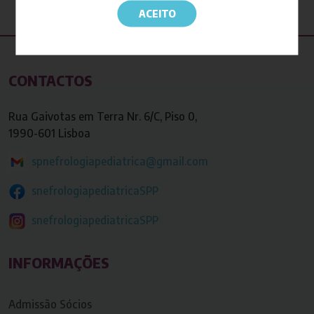
ACEITO
CONTACTOS
Rua Gaivotas em Terra Nr. 6/C, Piso 0,
1990-601 Lisboa
spnefrologiapediatrica@gmail.com
snefrologiapediatricaSPP
snefrologiapediatricaSPP
INFORMAÇÕES
Admissão Sócios