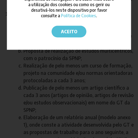
a utilização dos cookies ou como os gerir ou
o cumprimento dos estatutos da SPNP;
desativá-los neste dispositivo por favor
Ao GT é pedido:
consulte a
Política de Cookies
.
Clarificação do estado da arte da sua área em
Portugal, através da realização de questionários
ACEITO
dirigidos a médicos, outros profissionais de saúde
e/ou doentes e atualização de protocolos;
Proposta de realização de estudos multicêntricos,
com o patrocínio da SPNP;
Realização de pelo menos um curso de formação,
projeto na comunidade e/ou normas orientadoras
protocoladas a cada 3 anos;
Publicação de pelo menos um artigo científico a
cada 3 anos (artigos de opinião, artigos de revisão
e/ou estudos observacionais) em nome do GT da
SPNP;
Elaboração de um relatório anual (modelo anexo
1), onde conste a atividade desenvolvida pelo GT e
as propostas de trabalho para o ano seguinte, a